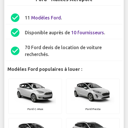
check_circle
11
Modèles Ford
.
check_circle
Disponible auprès de
10 fournisseurs
.
70 Ford devis de location de voiture
check_circle
recherchés.
Modèles Ford populaires à louer :
Ford C-Max
Ford Fiesta