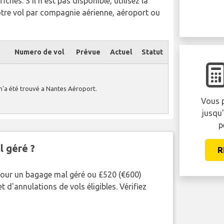
chés. S'il n'est pas disponible, utilisez la
otre vol par compagnie aérienne, aéroport ou
Numero de vol
Prévue
Actuel
Statut
n'a été trouvé a Nantes Aéroport.
Vous p
jusqu
p
l géré ?
R
pour un bagage mal géré ou £520 (€600)
 d'annulations de vols éligibles. Vérifiez