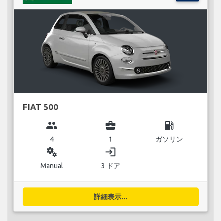
FIAT 500
group
business_center
local_gas_station
4
1
ガソリン
miscellaneous_services
login
Manual
3 ドア
詳細表示...