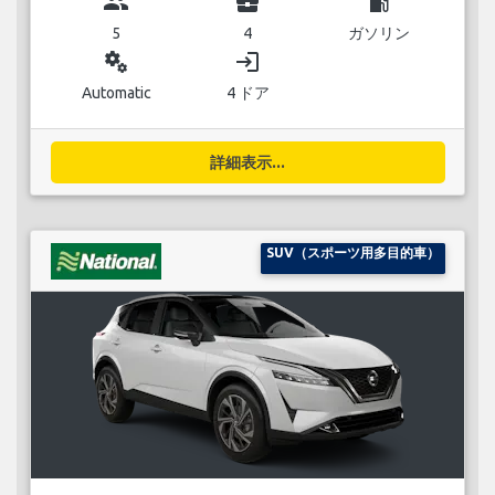
group
business_center
local_gas_station
5
4
ガソリン
miscellaneous_services
login
Automatic
4 ドア
詳細表示...
SUV（スポーツ用多目的車）