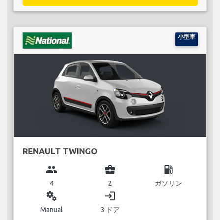
小型車
RENAULT TWINGO
group
business_center
local_gas_station
4
2
ガソリン
miscellaneous_services
login
Manual
3 ドア