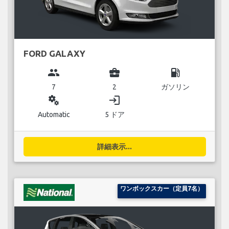
FORD GALAXY
group
business_center
local_gas_station
7
2
ガソリン
miscellaneous_services
login
Automatic
5 ドア
詳細表示...
ワンボックスカー（定員7名）