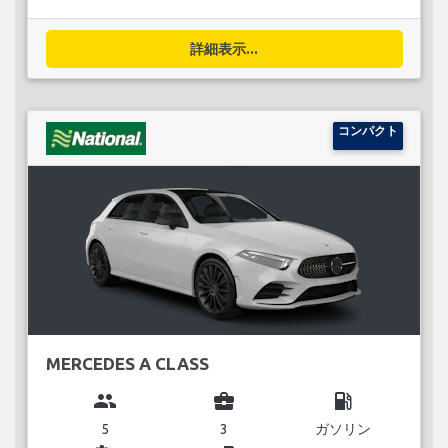
詳細表示...
コンパクト
MERCEDES A CLASS
group
business_center
local_gas_station
5
3
ガソリン