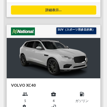
詳細表示...
SUV（スポーツ用多目的車）
VOLVO XC40
group
business_center
local_gas_station
5
4
ガソリン