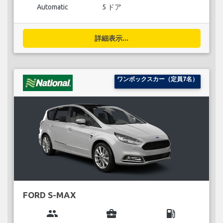
Automatic
5 ドア
詳細表示...
ワンボックスカー（定員7名）
FORD S-MAX
group
business_center
local_gas_station