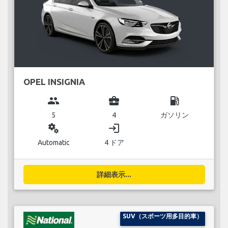
OPEL INSIGNIA
group
business_center
local_gas_station
5
4
ガソリン
miscellaneous_services
login
Automatic
4 ドア
詳細表示...
SUV（スポーツ用多目的車）