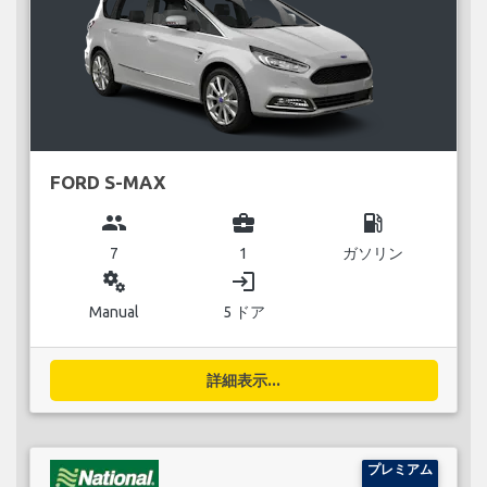
FORD S-MAX
group
business_center
local_gas_station
7
1
ガソリン
miscellaneous_services
login
Manual
5 ドア
詳細表示...
プレミアム