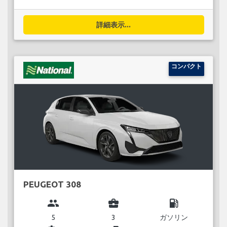
詳細表示...
コンパクト
PEUGEOT 308
group
business_center
local_gas_station
5
3
ガソリン