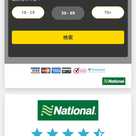
18 - 29
70+
30 - 69
検索
star
star
star
star
star_half