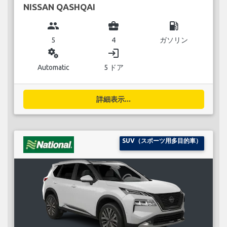
NISSAN QASHQAI
group
business_center
local_gas_station
5
4
ガソリン
miscellaneous_services
login
Automatic
5 ドア
詳細表示...
SUV（スポーツ用多目的車）