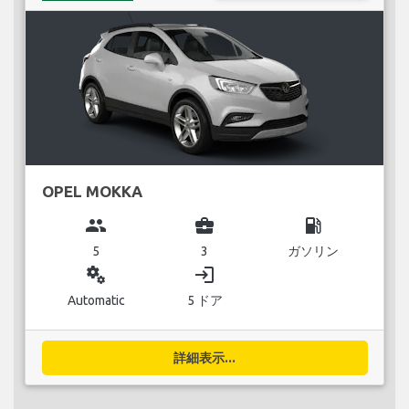
OPEL MOKKA
group
business_center
local_gas_station
5
3
ガソリン
miscellaneous_services
login
Automatic
5 ドア
詳細表示...