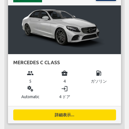
MERCEDES C CLASS
group
business_center
local_gas_station
5
4
ガソリン
miscellaneous_services
login
Automatic
4 ドア
詳細表示...