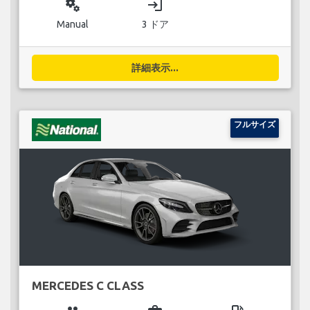
miscellaneous_services
login
Manual
3 ドア
詳細表示...
フルサイズ
MERCEDES C CLASS