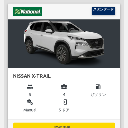
スタンダード
NISSAN X-TRAIL
group
business_center
local_gas_station
5
4
ガソリン
miscellaneous_services
login
Manual
5 ドア
詳細表示...