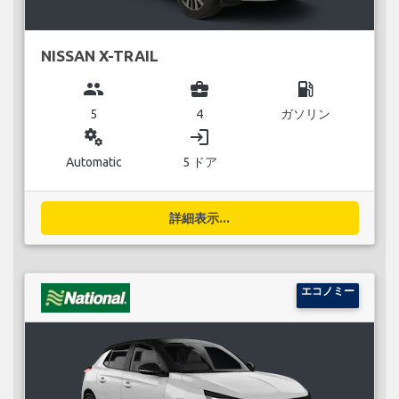
NISSAN X-TRAIL
group
business_center
local_gas_station
5
4
ガソリン
miscellaneous_services
login
Automatic
5 ドア
詳細表示...
エコノミー