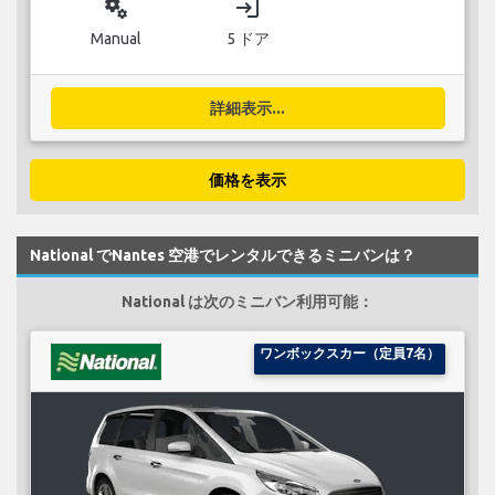
miscellaneous_services
login
Manual
5 ドア
詳細表示...
価格を表示
National でNantes 空港でレンタルできるミニバンは？
National は次のミニバン利用可能：
ワンボックスカー（定員7名）