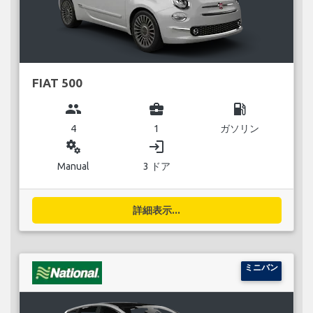
FIAT 500
group
business_center
local_gas_station
4
1
ガソリン
miscellaneous_services
login
Manual
3 ドア
詳細表示...
ミニバン