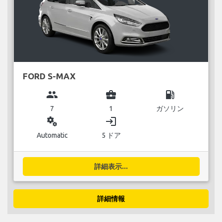
FORD S-MAX
group
business_center
local_gas_station
7
1
ガソリン
miscellaneous_services
login
Automatic
5 ドア
詳細表示...
詳細情報