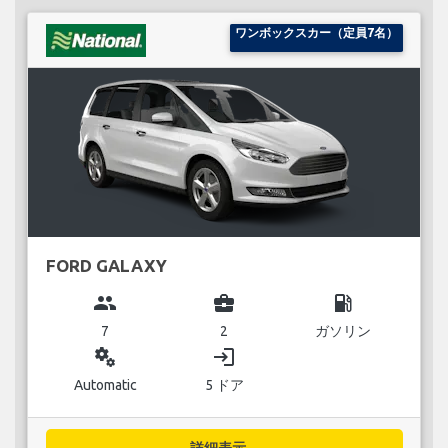
ワンボックスカー（定員7名）
FORD GALAXY
group
business_center
local_gas_station
7
2
ガソリン
miscellaneous_services
login
Automatic
5 ドア
詳細表示...