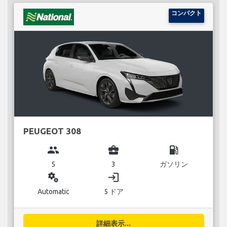
コンパクト
PEUGEOT 308
group
business_center
local_gas_station
5
3
ガソリン
miscellaneous_services
login
Automatic
5 ドア
詳細表示...