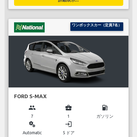
ワンボックスカー（定員7名）
FORD S-MAX
group
business_center
local_gas_station
7
1
ガソリン
miscellaneous_services
login
Automatic
5 ドア