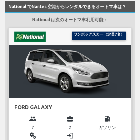
National でNantes 空港からレンタルできるオートマ車は？
National は次のオートマ車利用可能：
ワンボックスカー（定員7名）
FORD GALAXY
group
business_center
local_gas_station
7
2
ガソリン
miscellaneous_services
login