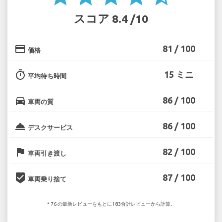
スコア 8.4 /10
credit_card
81 / 100
価格
timer
15 ミニ
平均待ち時間
directions_car
86 / 100
車両の質
room_service
86 / 100
デスクサービス
flag
82 / 100
車両引き渡し
beenhere
87 / 100
車両乗り捨て
* 76 の最新レビューをもとに183合計レビューから計算。