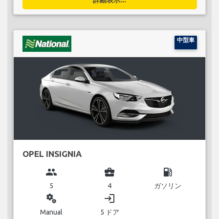
中型車
OPEL INSIGNIA
group
business_center
local_gas_station
5
4
ガソリン
miscellaneous_services
login
Manual
5 ドア