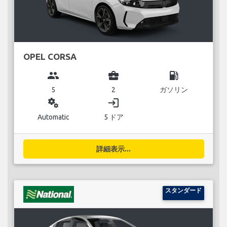
OPEL CORSA
group
business_center
local_gas_station
5
2
ガソリン
miscellaneous_services
login
Automatic
5 ドア
詳細表示...
スタンダード