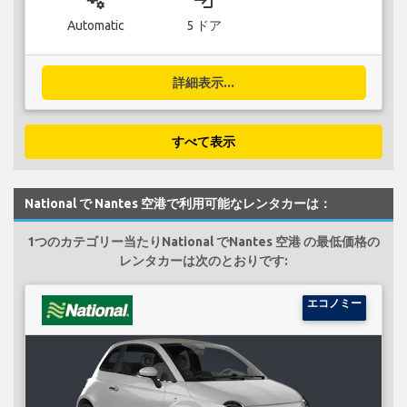
miscellaneous_services
login
Automatic
5 ドア
詳細表示...
すべて表示
National で Nantes 空港で利用可能なレンタカーは：
1つのカテゴリー当たりNational でNantes 空港 の最低価格の
レンタカーは次のとおりです:
エコノミー