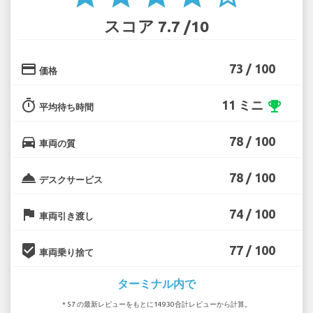
スコア 7.7 /10
credit_card
73 / 100
価格
timer
11 ミニ
emoji_events
平均待ち時間
directions_car
78 / 100
車両の質
room_service
78 / 100
デスクサービス
flag
74 / 100
車両引き渡し
beenhere
77 / 100
車両乗り捨て
ターミナル内で
* 57 の最新レビューをもとに14930合計レビューから計算。