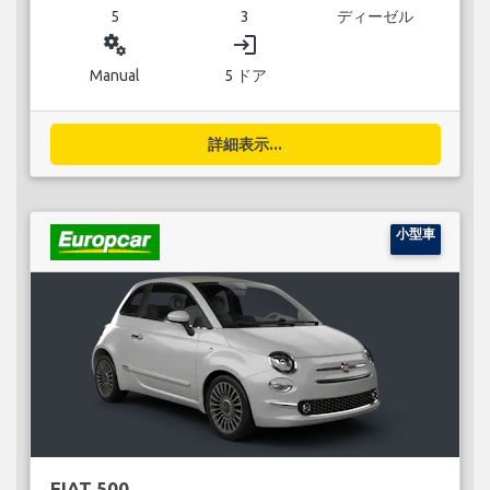
5
3
ディーゼル
miscellaneous_services
login
Manual
5 ドア
詳細表示...
小型車
FIAT 500