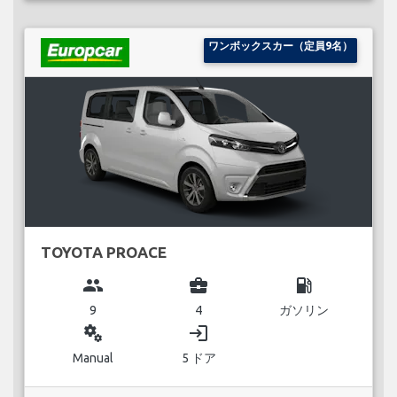
ワンボックスカー（定員9名）
TOYOTA PROACE
group
business_center
local_gas_station
9
4
ガソリン
miscellaneous_services
login
Manual
5 ドア