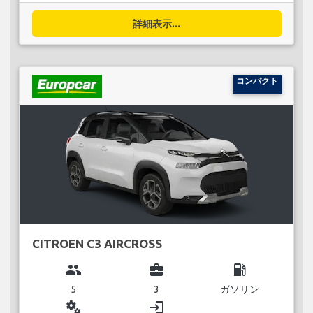
詳細表示...
コンパクト
CITROEN C3 AIRCROSS
group
business_center
local_gas_station
5
3
ガソリン
miscellaneous_services
login