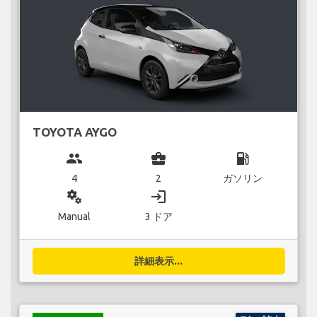
TOYOTA AYGO
group
business_center
local_gas_station
4
2
ガソリン
miscellaneous_services
login
Manual
3 ドア
詳細表示...