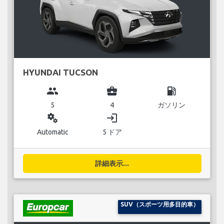
HYUNDAI TUCSON
group
business_center
local_gas_station
5
4
ガソリン
miscellaneous_services
login
Automatic
5 ドア
詳細表示...
SUV（スポーツ用多目的車）