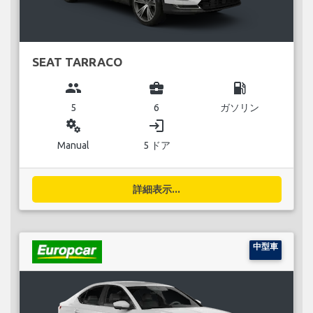
SEAT TARRACO
group
business_center
local_gas_station
5
6
ガソリン
miscellaneous_services
login
Manual
5 ドア
詳細表示...
中型車