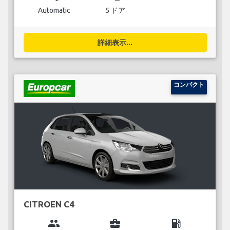
Automatic
5 ドア
詳細表示...
コンパクト
CITROEN C4
group
business_center
local_gas_station