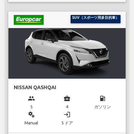
SUV（スポーツ用多目的車）
NISSAN QASHQAI
group
business_center
local_gas_station
5
4
ガソリン
miscellaneous_services
login
Manual
5 ドア