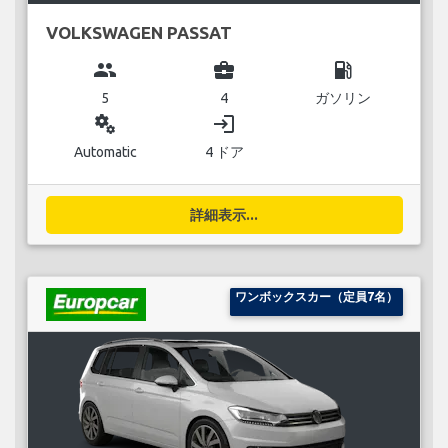
VOLKSWAGEN PASSAT
group
business_center
local_gas_station
5
4
ガソリン
miscellaneous_services
login
Automatic
4 ドア
詳細表示...
ワンボックスカー（定員7名）