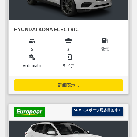
HYUNDAI KONA ELECTRIC
group
business_center
local_gas_station
5
3
電気
miscellaneous_services
login
Automatic
5 ドア
詳細表示...
SUV（スポーツ用多目的車）