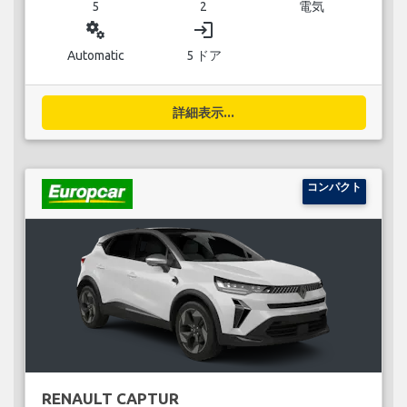
5
2
電気
miscellaneous_services
login
Automatic
5 ドア
詳細表示...
コンパクト
RENAULT CAPTUR