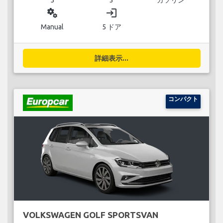
miscellaneous_services
login
Manual
5 ドア
詳細表示...
コンパクト
VOLKSWAGEN GOLF SPORTSVAN