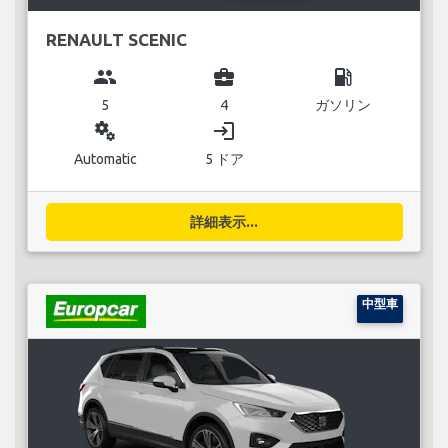
RENAULT SCENIC
group
business_center
local_gas_station
5
4
ガソリン
miscellaneous_services
login
Automatic
5 ドア
詳細表示...
中型車