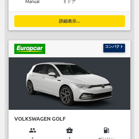
Manual
3 ドア
詳細表示...
コンパクト
VOLKSWAGEN GOLF
group
business_center
local_gas_station
5
3
ガソリン