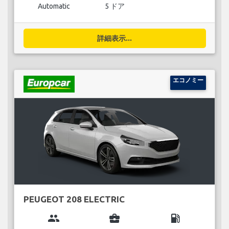
Automatic
5 ドア
詳細表示...
エコノミー
PEUGEOT 208 ELECTRIC
group
business_center
local_gas_station