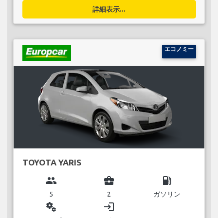
詳細表示...
エコノミー
TOYOTA YARIS
group
business_center
local_gas_station
5
2
ガソリン
miscellaneous_services
login