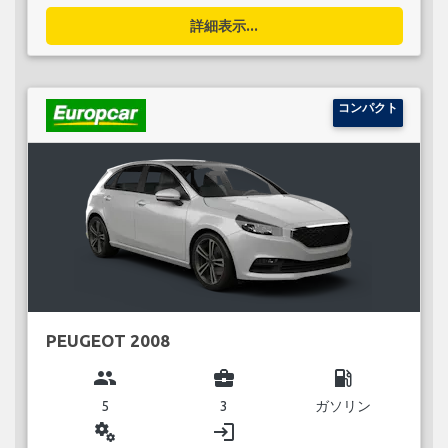
詳細表示...
コンパクト
PEUGEOT 2008
group
business_center
local_gas_station
5
3
ガソリン
miscellaneous_services
login