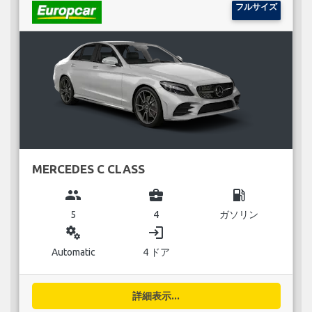
フルサイズ
MERCEDES C CLASS
group
business_center
local_gas_station
5
4
ガソリン
miscellaneous_services
login
Automatic
4 ドア
詳細表示...