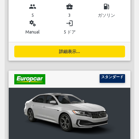
group
business_center
local_gas_station
5
3
ガソリン
miscellaneous_services
login
Manual
5 ドア
詳細表示...
スタンダード