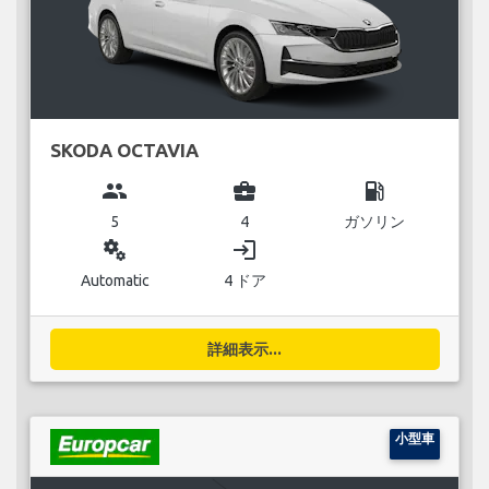
SKODA OCTAVIA
group
business_center
local_gas_station
5
4
ガソリン
miscellaneous_services
login
Automatic
4 ドア
詳細表示...
小型車