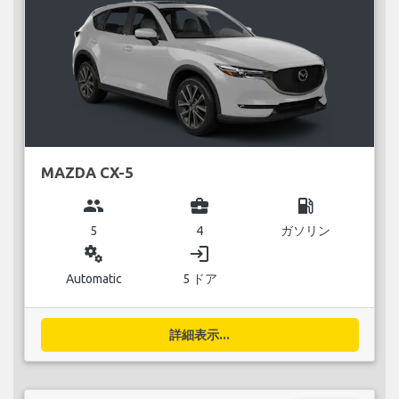
MAZDA CX-5
group
business_center
local_gas_station
5
4
ガソリン
miscellaneous_services
login
Automatic
5 ドア
詳細表示...