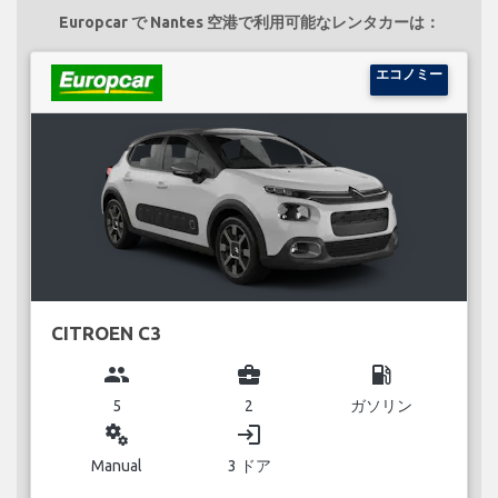
Europcar で Nantes 空港で利用可能なレンタカーは：
エコノミー
CITROEN C3
group
business_center
local_gas_station
5
2
ガソリン
miscellaneous_services
login
Manual
3 ドア