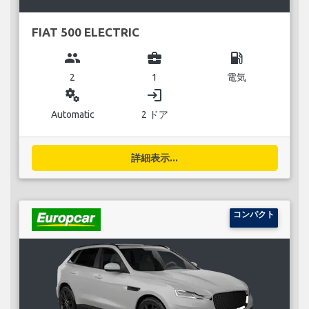
FIAT 500 ELECTRIC
group
business_center
local_gas_station
2
1
電気
miscellaneous_services
login
Automatic
2 ドア
詳細表示...
コンパクト