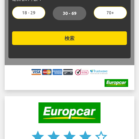
18 - 29
70+
30 - 69
検索
star
star
star
star
star_border