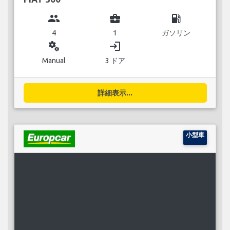
group
business_center
local_gas_station
4
1
ガソリン
miscellaneous_services
login
Manual
3 ドア
詳細表示...
小型車