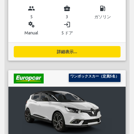
group
business_center
local_gas_station
5
3
ガソリン
miscellaneous_services
login
Manual
5 ドア
詳細表示...
ワンボックスカー（定員5名）