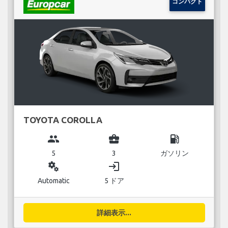
コンパクト
TOYOTA COROLLA
group
business_center
local_gas_station
5
3
ガソリン
miscellaneous_services
login
Automatic
5 ドア
詳細表示...