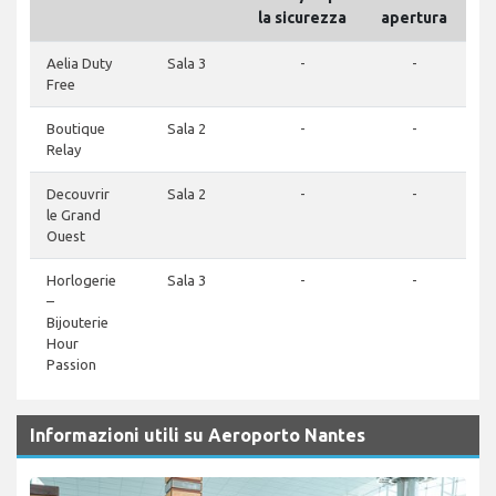
la sicurezza
apertura
Aelia Duty
Sala 3
-
-
0
Free
Boutique
Sala 2
-
-
Relay
Decouvrir
Sala 2
-
-
le Grand
Ouest
Horlogerie
Sala 3
-
-
0
–
Bijouterie
Hour
Passion
Informazioni utili su Aeroporto Nantes