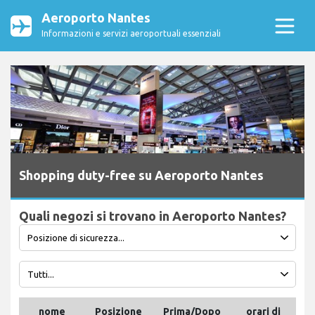
Aeroporto Nantes
Informazioni e servizi aeroportuali essenziali
Shopping duty-free su Aeroporto Nantes
Quali negozi si trovano in Aeroporto Nantes?
nome
Posizione
Prima/Dopo
orari di
T