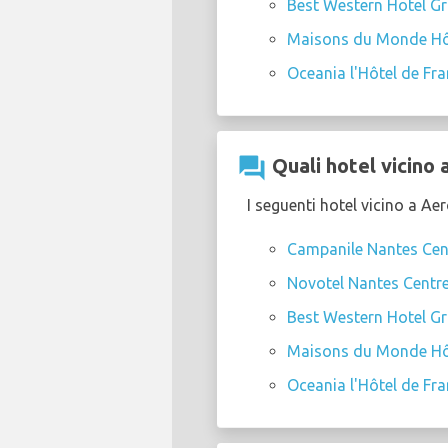
Best Western Hotel Gr
Maisons du Monde Hôt
Oceania l'Hôtel de Fr
question_answer
Quali hotel vicino 
I seguenti hotel vicino a Ae
Campanile Nantes Cent
Novotel Nantes Centre
Best Western Hotel Gr
Maisons du Monde Hôt
Oceania l'Hôtel de Fr