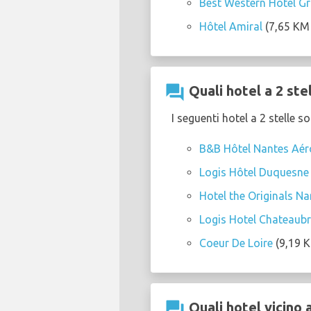
Best Western Hotel Gr
Hôtel Amiral
(7,65 KM 
question_answer
Quali hotel a 2 ste
I seguenti hotel a 2 stelle 
B&B Hôtel Nantes Aér
Logis Hôtel Duquesne
Hotel the Originals N
Logis Hotel Chateaub
Coeur De Loire
(9,19 K
question_answer
Quali hotel vicino