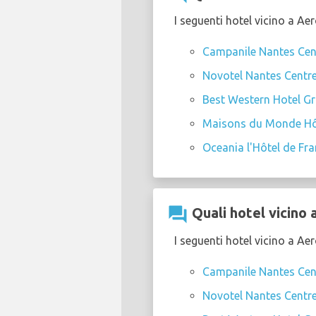
I seguenti hotel vicino a A
Campanile Nantes Cent
Novotel Nantes Centre
Best Western Hotel Gr
Maisons du Monde Hôt
Oceania l'Hôtel de Fr
question_answer
Quali hotel vicino 
I seguenti hotel vicino a A
Campanile Nantes Cent
Novotel Nantes Centre