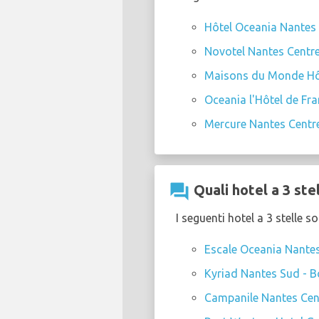
Hôtel Oceania Nantes
Novotel Nantes Centre
Maisons du Monde Hôt
Oceania l'Hôtel de Fr
Mercure Nantes Cent
question_answer
Quali hotel a 3 ste
I seguenti hotel a 3 stelle 
Escale Oceania Nante
Kyriad Nantes Sud - 
Campanile Nantes Cent