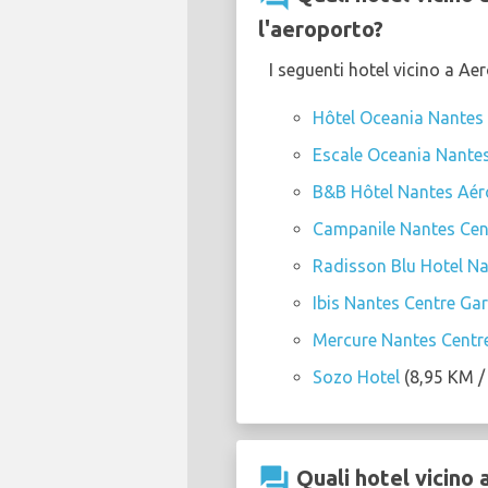
l'aeroporto?
I seguenti hotel vicino a Ae
Hôtel Oceania Nantes
Escale Oceania Nante
B&B Hôtel Nantes Aér
Campanile Nantes Cent
Radisson Blu Hotel N
Ibis Nantes Centre Ga
Mercure Nantes Centr
Sozo Hotel
(8,95 KM / 
question_answer
Quali hotel vicino