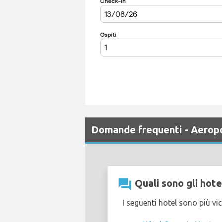
Domande frequenti - Aerop
question_answer
Quali sono gli hote
I seguenti hotel sono più vi