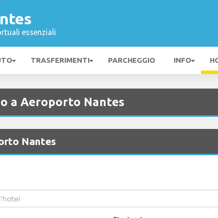
ntes
rtuali essenziali
UTO
TRASFERIMENTI
PARCHEGGIO
INFO
H
no a Aeroporto Nantes
porto Nantes