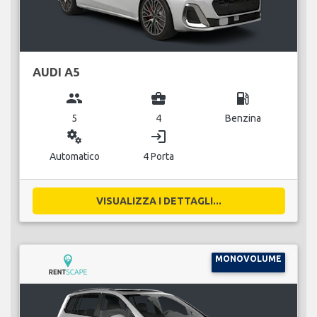
AUDI A5
group
business_center
local_gas_station
5
4
Benzina
miscellaneous_services
login
Automatico
4 Porta
VISUALIZZA I DETTAGLI...
MONOVOLUME