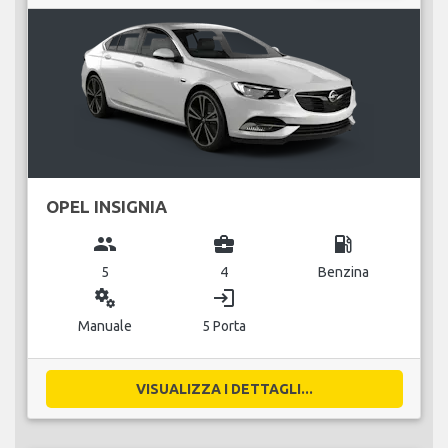
OPEL INSIGNIA
group
business_center
local_gas_station
5
4
Benzina
miscellaneous_services
login
Manuale
5 Porta
VISUALIZZA I DETTAGLI...