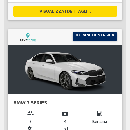
VISUALIZZA I DETTAGLI...
DI GRANDI DIMENSIONI
BMW 3 SERIES
group
business_center
local_gas_station
5
4
Benzina
miscellaneous_services
login