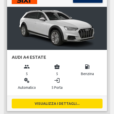
AUDI A4 ESTATE
group
business_center
local_gas_station
5
5
Benzina
miscellaneous_services
login
Automatico
5 Porta
VISUALIZZA I DETTAGLI...