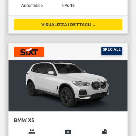
Automatico
5 Porta
VISUALIZZA I DETTAGLI...
SPECIALE
BMW X5
group
business_center
local_gas_station