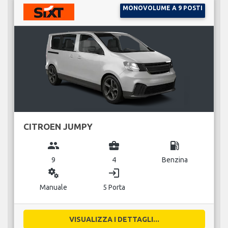
MONOVOLUME A 9 POSTI
CITROEN JUMPY
group
business_center
local_gas_station
9
4
Benzina
miscellaneous_services
login
Manuale
5 Porta
VISUALIZZA I DETTAGLI...