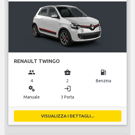
RENAULT TWINGO
group
business_center
local_gas_station
4
2
Benzina
miscellaneous_services
login
Manuale
3 Porta
VISUALIZZA I DETTAGLI...