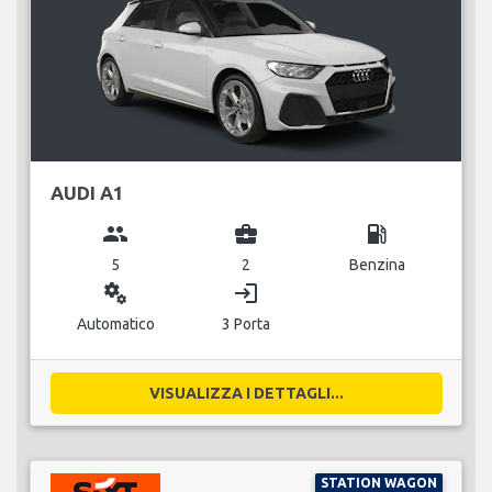
AUDI A1
group
business_center
local_gas_station
5
2
Benzina
miscellaneous_services
login
Automatico
3 Porta
VISUALIZZA I DETTAGLI...
STATION WAGON