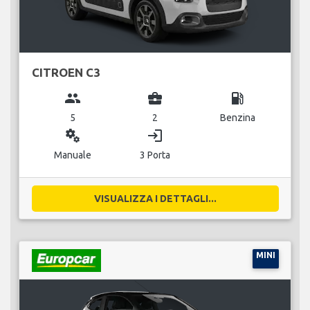
CITROEN C3
group
business_center
local_gas_station
5
2
Benzina
miscellaneous_services
login
Manuale
3 Porta
VISUALIZZA I DETTAGLI...
MINI