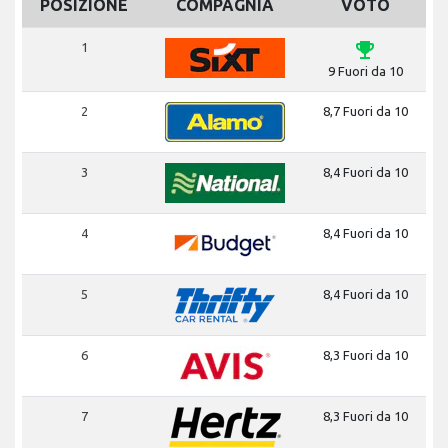
POSIZIONE
COMPAGNIA
VOTO
emoji_events
1
9 Fuori da 10
2
8,7 Fuori da 10
3
8,4 Fuori da 10
4
8,4 Fuori da 10
5
8,4 Fuori da 10
6
8,3 Fuori da 10
7
8,3 Fuori da 10