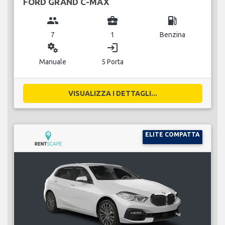
FORD GRAND C-MAX
group
business_center
local_gas_station
7
1
Benzina
miscellaneous_services
login
Manuale
5 Porta
VISUALIZZA I DETTAGLI...
ELITE COMPATTA