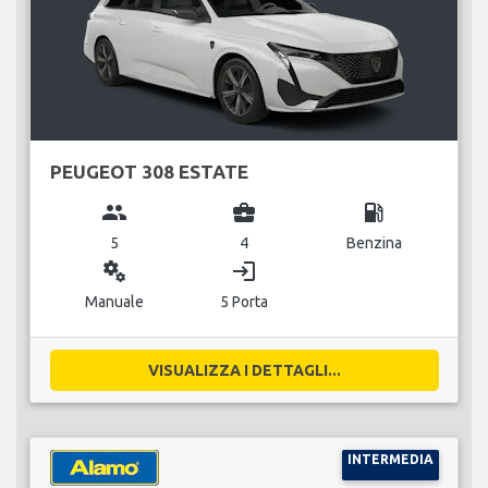
PEUGEOT 308 ESTATE
group
business_center
local_gas_station
5
4
Benzina
miscellaneous_services
login
Manuale
5 Porta
VISUALIZZA I DETTAGLI...
INTERMEDIA