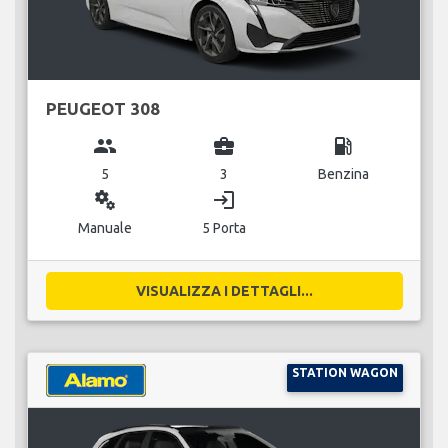
PEUGEOT 308
group
business_center
local_gas_station
5
3
Benzina
miscellaneous_services
login
Manuale
5 Porta
VISUALIZZA I DETTAGLI...
STATION WAGON