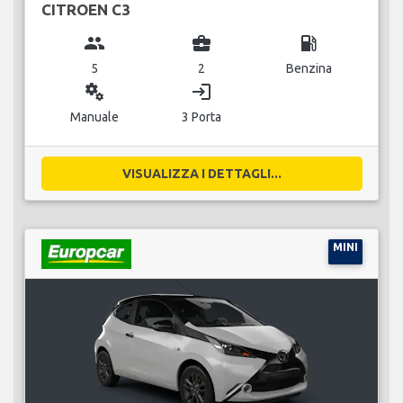
CITROEN C3
group
business_center
local_gas_station
5
2
Benzina
miscellaneous_services
login
Manuale
3 Porta
VISUALIZZA I DETTAGLI...
MINI