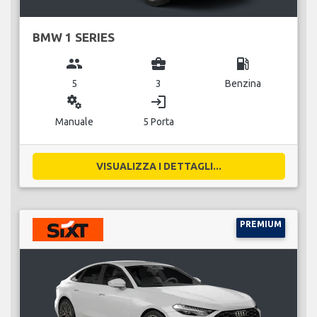
BMW 1 SERIES
group
business_center
local_gas_station
5
3
Benzina
miscellaneous_services
login
Manuale
5 Porta
VISUALIZZA I DETTAGLI...
PREMIUM