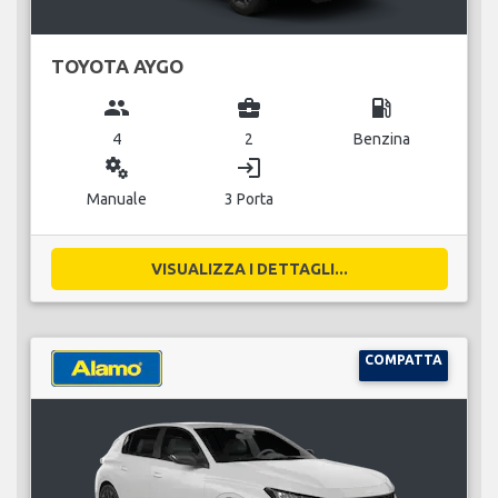
TOYOTA AYGO
group
business_center
local_gas_station
4
2
Benzina
miscellaneous_services
login
Manuale
3 Porta
VISUALIZZA I DETTAGLI...
COMPATTA