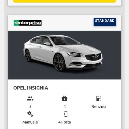
STANDARD
OPEL INSIGNIA
group
business_center
local_gas_station
5
4
Benzina
miscellaneous_services
login
Manuale
4 Porta