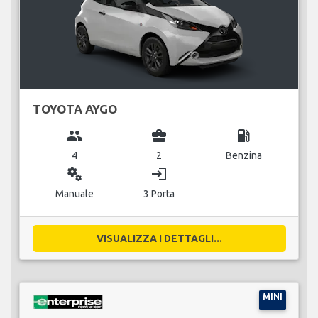
TOYOTA AYGO
group
business_center
local_gas_station
4
2
Benzina
miscellaneous_services
login
Manuale
3 Porta
VISUALIZZA I DETTAGLI...
MINI