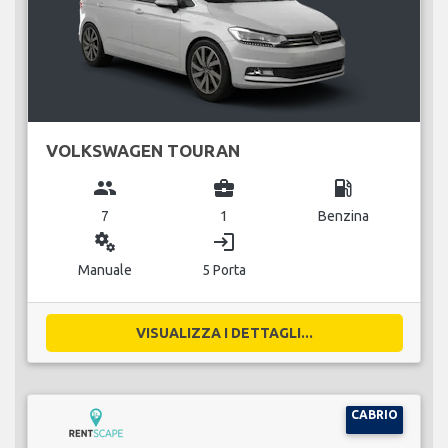
VOLKSWAGEN TOURAN
group
business_center
local_gas_station
7
1
Benzina
miscellaneous_services
login
Manuale
5 Porta
VISUALIZZA I DETTAGLI...
CABRIO