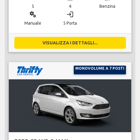
5
4
Benzina
miscellaneous_services
login
Manuale
5 Porta
VISUALIZZA I DETTAGLI...
MONOVOLUME A 7 POSTI