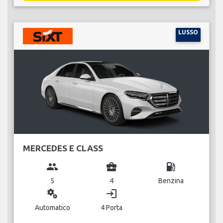
LUSSO
MERCEDES E CLASS
group
business_center
local_gas_station
5
4
Benzina
miscellaneous_services
login
Automatico
4 Porta