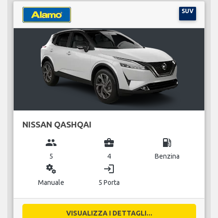
SUV
NISSAN QASHQAI
group
business_center
local_gas_station
5
4
Benzina
miscellaneous_services
login
Manuale
5 Porta
VISUALIZZA I DETTAGLI...