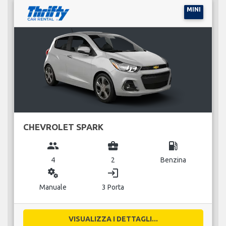
MINI
CHEVROLET SPARK
group
business_center
local_gas_station
4
2
Benzina
miscellaneous_services
login
Manuale
3 Porta
VISUALIZZA I DETTAGLI...