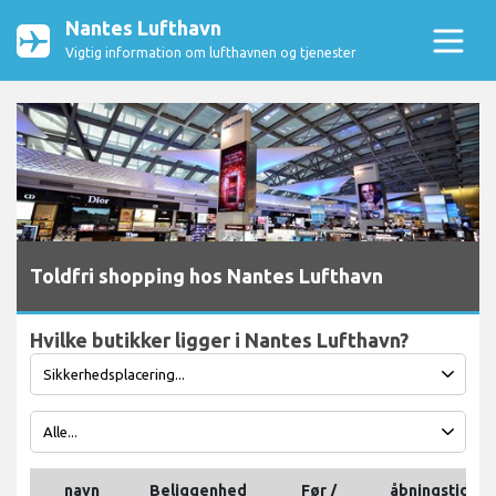
Nantes Lufthavn
Vigtig information om lufthavnen og tjenester
Toldfri shopping hos Nantes Lufthavn
Hvilke butikker ligger i Nantes Lufthavn?
navn
Beliggenhed
Før /
åbningstider