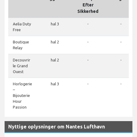
Efter
Sikkerhed
Aelia Duty
hal 3
-
-
Free
Boutique
hal 2
-
-
Relay
Decouvrir
hal 2
-
-
le Grand
Ouest
Horlogerie
hal 3
-
-
–
Bijouterie
Hour
Passion
Nyttige oplysninger om Nantes Lufthavn