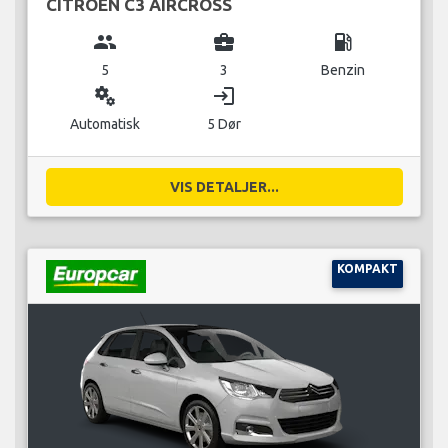
CITROEN C3 AIRCROSS
group
business_center
local_gas_station
5
3
Benzin
miscellaneous_services
login
Automatisk
5 Dør
VIS DETALJER...
KOMPAKT