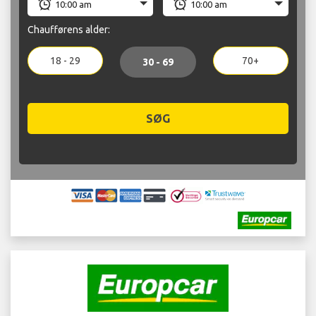
Chaufførens alder:
18 - 29
70+
30 - 69
SØG