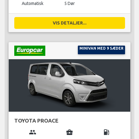
Automatisk
5 Dør
VIS DETALJER...
MINIVAN MED 9 SÆDER
TOYOTA PROACE
group
business_center
local_gas_station