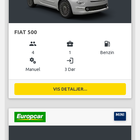
FIAT 500
group
business_center
local_gas_station
4
1
Benzin
miscellaneous_services
login
Manuel
3 Dør
VIS DETALJER...
MINI