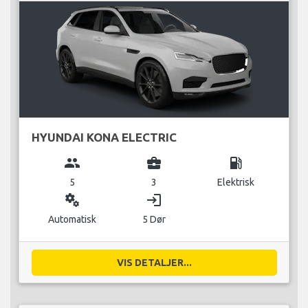
HYUNDAI KONA ELECTRIC
group
business_center
local_gas_station
5
3
Elektrisk
miscellaneous_services
login
Automatisk
5 Dør
VIS DETALJER...