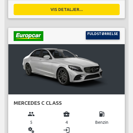
VIS DETALJER...
FULDSTØRRELSE
MERCEDES C CLASS
group
business_center
local_gas_station
5
4
Benzin
miscellaneous_services
login