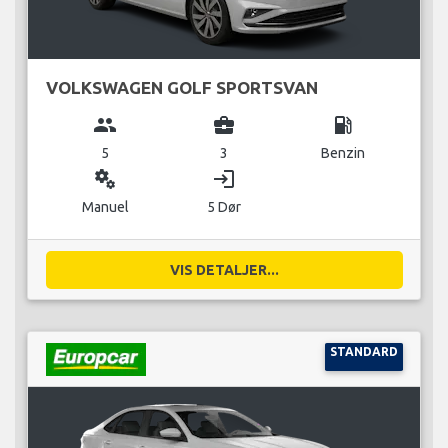
VOLKSWAGEN GOLF SPORTSVAN
group
business_center
local_gas_station
5
3
Benzin
miscellaneous_services
login
Manuel
5 Dør
VIS DETALJER...
STANDARD