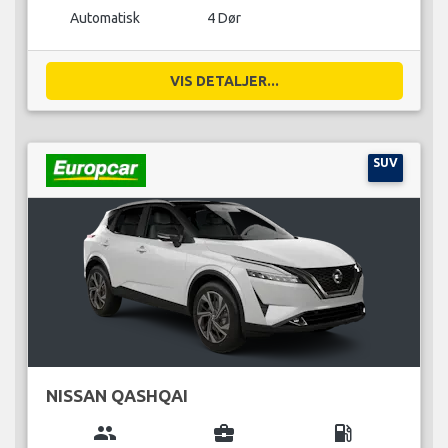
Automatisk
4 Dør
VIS DETALJER...
SUV
NISSAN QASHQAI
group
business_center
local_gas_station