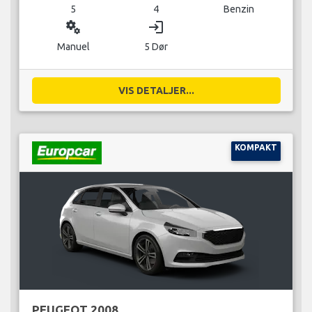
5
4
Benzin
miscellaneous_services
login
Manuel
5 Dør
VIS DETALJER...
KOMPAKT
PEUGEOT 2008