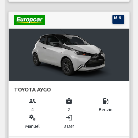
MINI
TOYOTA AYGO
group
business_center
local_gas_station
4
2
Benzin
miscellaneous_services
login
Manuel
3 Dør