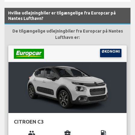
Hvilke udlejningbiler er tilgængelige fra Europcar på
Nantes Lufthavn?
De tilgængelige udlejningbiler fra Europcar på Nantes
Lufthavn er:
ØKONOMI
CITROEN C3
group
business_center
local_gas_station