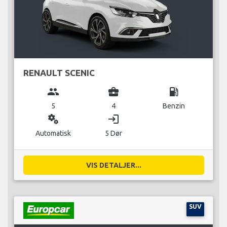
RENAULT SCENIC
group
business_center
local_gas_station
5
4
Benzin
miscellaneous_services
login
Automatisk
5 Dør
VIS DETALJER...
SUV