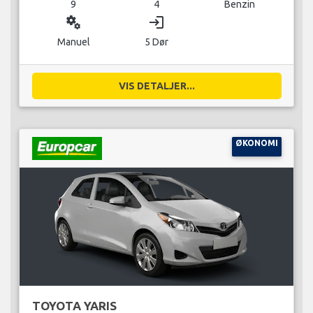
9
4
Benzin
miscellaneous_services
login
Manuel
5 Dør
VIS DETALJER...
ØKONOMI
TOYOTA YARIS