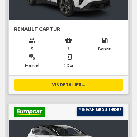
RENAULT CAPTUR
group
business_center
local_gas_station
5
3
Benzin
miscellaneous_services
login
Manuel
5 Dør
VIS DETALJER...
MINIVAN MED 5 SÆDER