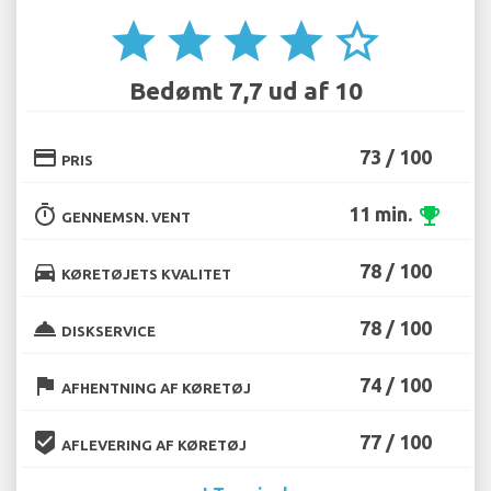
star
star
star
star
star_border
Bedømt 7,7 ud af 10
credit_card
73 / 100
PRIS
timer
11 min.
emoji_events
GENNEMSN. VENT
directions_car
78 / 100
KØRETØJETS KVALITET
room_service
78 / 100
DISKSERVICE
flag
74 / 100
AFHENTNING AF KØRETØJ
beenhere
77 / 100
AFLEVERING AF KØRETØJ