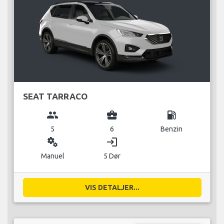
SEAT TARRACO
group
business_center
local_gas_station
5
6
Benzin
miscellaneous_services
login
Manuel
5 Dør
VIS DETALJER...