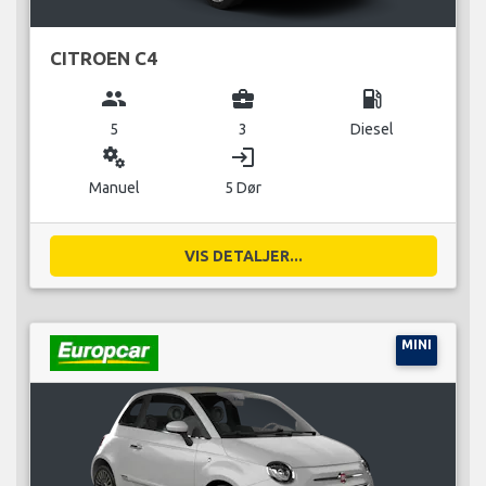
CITROEN C4
group
business_center
local_gas_station
5
3
Diesel
miscellaneous_services
login
Manuel
5 Dør
VIS DETALJER...
MINI