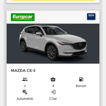
SUV
MAZDA CX-5
group
business_center
local_gas_station
5
4
Benzin
miscellaneous_services
login
Automatisk
5 Dør