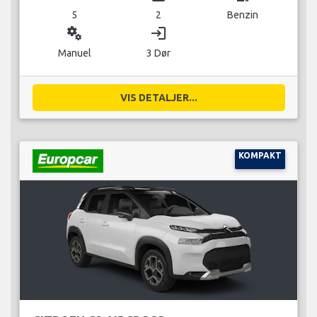
5
2
Benzin
miscellaneous_services
login
Manuel
3 Dør
VIS DETALJER...
KOMPAKT