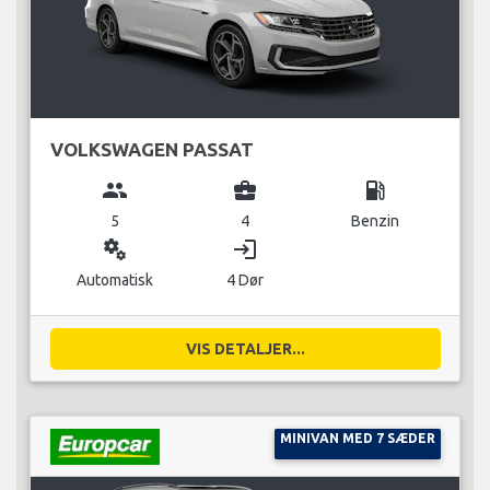
VOLKSWAGEN PASSAT
group
business_center
local_gas_station
5
4
Benzin
miscellaneous_services
login
Automatisk
4 Dør
VIS DETALJER...
MINIVAN MED 7 SÆDER