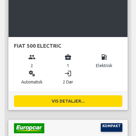
FIAT 500 ELECTRIC
group
business_center
local_gas_station
2
1
Elektrisk
miscellaneous_services
login
Automatisk
2 Dør
VIS DETALJER...
KOMPAKT