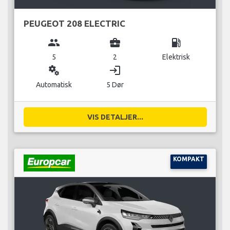
PEUGEOT 208 ELECTRIC
group
business_center
local_gas_station
5
2
Elektrisk
miscellaneous_services
login
Automatisk
5 Dør
VIS DETALJER...
KOMPAKT