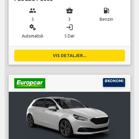
group
business_center
local_gas_station
5
3
Benzin
miscellaneous_services
login
Automatisk
5 Dør
VIS DETALJER...
ØKONOMI