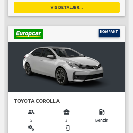
VIS DETALJER...
KOMPAKT
TOYOTA COROLLA
group
business_center
local_gas_station
5
3
Benzin
miscellaneous_services
login