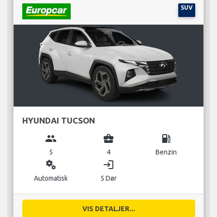
SUV
HYUNDAI TUCSON
group
business_center
local_gas_station
5
4
Benzin
miscellaneous_services
login
Automatisk
5 Dør
VIS DETALJER...