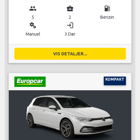
group
business_center
local_gas_station
5
2
Benzin
miscellaneous_services
login
Manuel
3 Dør
VIS DETALJER...
KOMPAKT