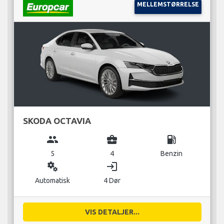
MELLEMSTØRRELSE
SKODA OCTAVIA
group
business_center
local_gas_station
5
4
Benzin
miscellaneous_services
login
Automatisk
4 Dør
VIS DETALJER...