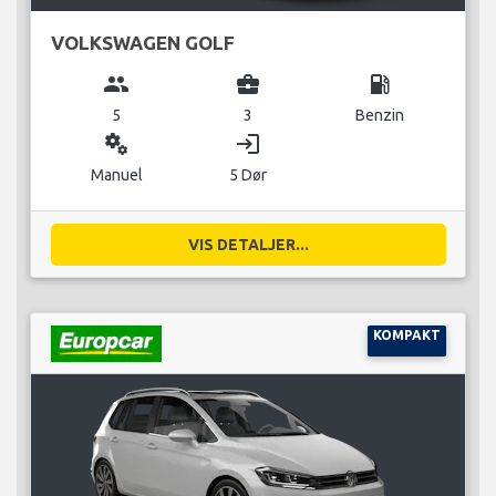
VOLKSWAGEN GOLF
group
business_center
local_gas_station
5
3
Benzin
miscellaneous_services
login
Manuel
5 Dør
VIS DETALJER...
KOMPAKT