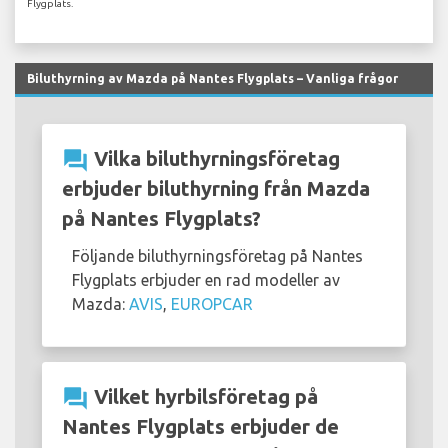
Flygplats.
Biluthyrning av Mazda på Nantes Flygplats – Vanliga frågor
question_answer
Vilka biluthyrningsföretag
erbjuder biluthyrning från Mazda
på Nantes Flygplats?
Följande biluthyrningsföretag på Nantes
Flygplats erbjuder en rad modeller av
Mazda:
AVIS
,
EUROPCAR
question_answer
Vilket hyrbilsföretag på
Nantes Flygplats erbjuder de