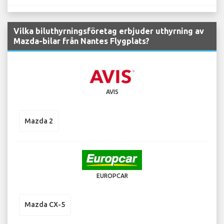
Vilka biluthyrningsföretag erbjuder uthyrning av
Mazda-bilar från Nantes Flygplats?
AVIS
Mazda 2
EUROPCAR
Mazda CX-5