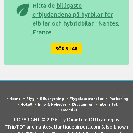
eco
Hitta de
billigaste
erbjudandena på hyrbilar för
elbilar och hybridbilar i Nantes,
France
SÖK BILAR
Home
Flyg
Biluthyrning
Flygplatstransfer
Parkering
Hotell
Info & Nyheter
Disclaimer
Integritet
Översikt
COPYRIGHT © 2026 Try Quantum OU trading as
"TripTQ" and nantesatlantiqueairport.com (also known