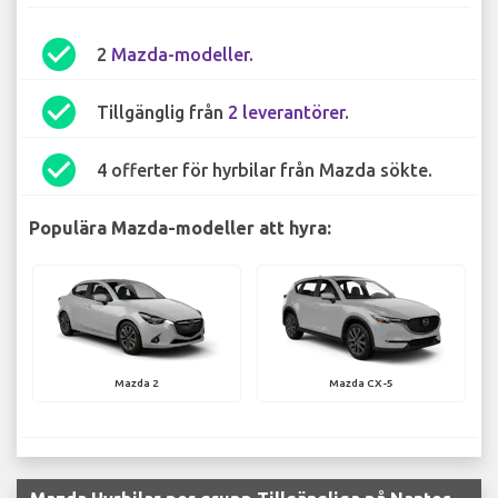
check_circle
2
Mazda-modeller
.
check_circle
Tillgänglig från
2 leverantörer
.
check_circle
4 offerter för hyrbilar från Mazda sökte.
Populära Mazda-modeller att hyra:
Mazda 2
Mazda CX-5