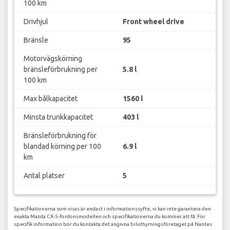
100 km
Drivhjul
Front wheel drive
Bränsle
95
Motorvägskörning
bränsleförbrukning per
5.8 l
100 km
Max bålkapacitet
1560 l
Minsta trunkkapacitet
403 l
Bränsleförbrukning för
blandad körning per 100
6.9 l
km
Antal platser
5
Specifikationerna som visas är endast i informationssyfte, vi kan inte garantera den
exakta Mazda CX-5-fordonsmodellen och specifikationerna du kommer att få. För
specifik information bör du kontakta det angivna biluthyrningsföretaget på Nantes