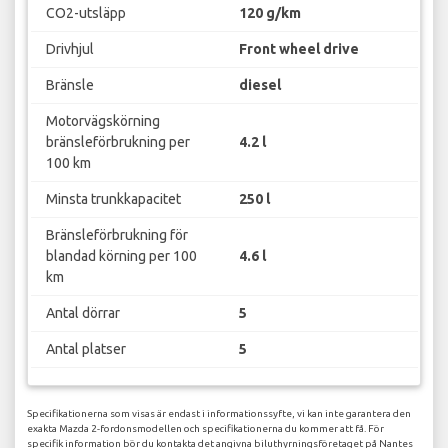
CO2-utsläpp
120 g/km
Drivhjul
Front wheel drive
Bränsle
diesel
Motorvägskörning
bränsleförbrukning per
4.2 l
100 km
Minsta trunkkapacitet
250 l
Bränsleförbrukning för
blandad körning per 100
4.6 l
km
Antal dörrar
5
Antal platser
5
Specifikationerna som visas är endast i informationssyfte, vi kan inte garantera den
exakta Mazda 2-fordonsmodellen och specifikationerna du kommer att få. För
specifik information bör du kontakta det angivna biluthyrningsföretaget på Nantes