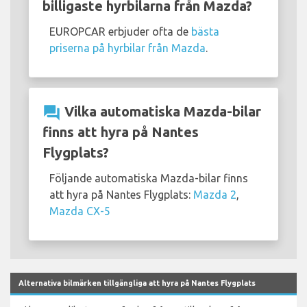
billigaste hyrbilarna från Mazda?
EUROPCAR erbjuder ofta de
bästa
priserna på hyrbilar från Mazda
.
question_answer
Vilka automatiska Mazda-bilar
finns att hyra på Nantes
Flygplats?
Följande automatiska Mazda-bilar finns
att hyra på Nantes Flygplats:
Mazda 2
,
Mazda CX-5
Alternativa bilmärken tillgängliga att hyra på Nantes Flygplats