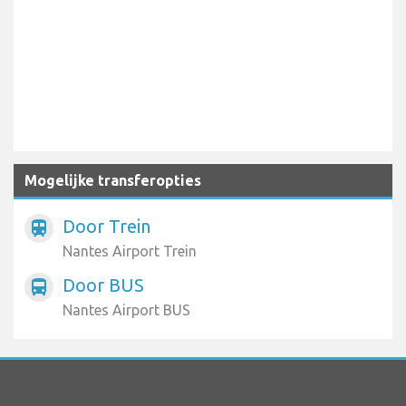
Mogelijke transferopties
Door Trein
train
Nantes Airport Trein
Door BUS
directions_bus
Nantes Airport BUS