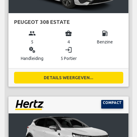
PEUGEOT 308 ESTATE
group
business_center
local_gas_station
5
4
Benzine
miscellaneous_services
login
Handleiding
5 Portier
DETAILS WEERGEVEN...
COMPACT