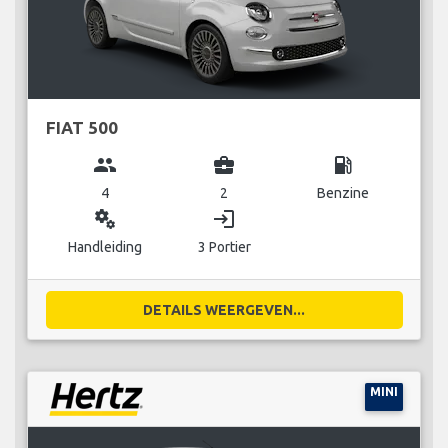
FIAT 500
group
business_center
local_gas_station
4
2
Benzine
miscellaneous_services
login
Handleiding
3 Portier
DETAILS WEERGEVEN...
MINI