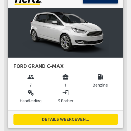
FORD GRAND C-MAX
group
business_center
local_gas_station
7
1
Benzine
miscellaneous_services
login
Handleiding
5 Portier
DETAILS WEERGEVEN...