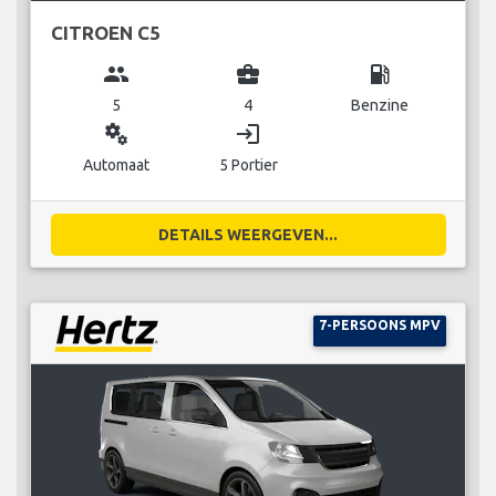
CITROEN C5
group
business_center
local_gas_station
5
4
Benzine
miscellaneous_services
login
Automaat
5 Portier
DETAILS WEERGEVEN...
7-PERSOONS MPV