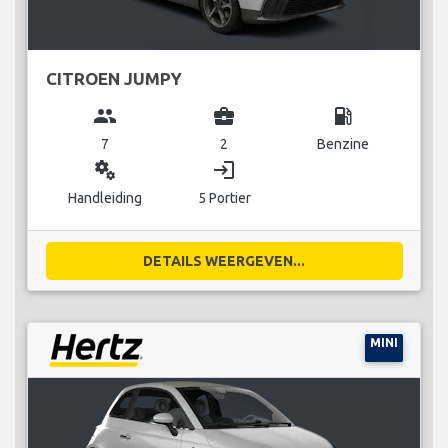
CITROEN JUMPY
group
business_center
local_gas_station
7
2
Benzine
miscellaneous_services
login
Handleiding
5 Portier
DETAILS WEERGEVEN...
MINI