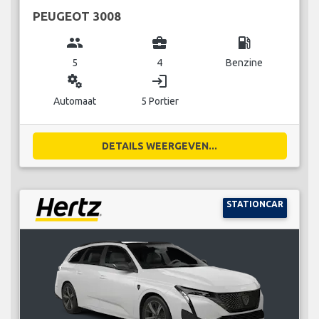
PEUGEOT 3008
group
business_center
local_gas_station
5
4
Benzine
miscellaneous_services
login
Automaat
5 Portier
DETAILS WEERGEVEN...
STATIONCAR