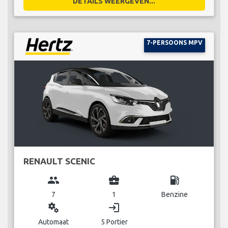
DETAILS WEERGEVEN...
7-PERSOONS MPV
RENAULT SCENIC
group
business_center
local_gas_station
7
1
Benzine
miscellaneous_services
login
Automaat
5 Portier