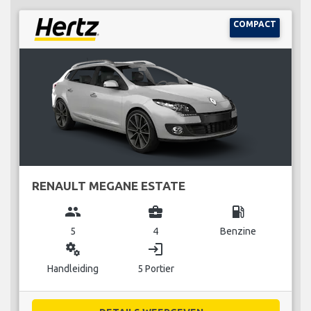
COMPACT
RENAULT MEGANE ESTATE
group
business_center
local_gas_station
5
4
Benzine
miscellaneous_services
login
Handleiding
5 Portier