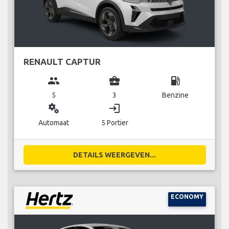
RENAULT CAPTUR
group
business_center
local_gas_station
5
3
Benzine
miscellaneous_services
login
Automaat
5 Portier
DETAILS WEERGEVEN...
ECONOMY