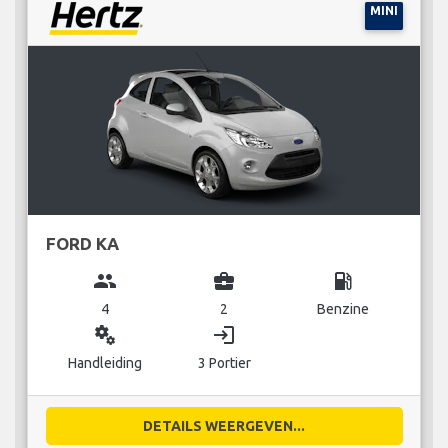
MINI
FORD KA
group
business_center
local_gas_station
4
2
Benzine
miscellaneous_services
login
Handleiding
3 Portier
DETAILS WEERGEVEN...