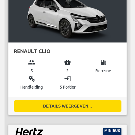
RENAULT CLIO
group
business_center
local_gas_station
5
2
Benzine
miscellaneous_services
login
Handleiding
5 Portier
DETAILS WEERGEVEN...
MINIBUS