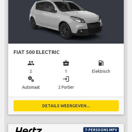
FIAT 500 ELECTRIC
group
business_center
local_gas_station
2
1
Elektrisch
miscellaneous_services
login
Automaat
2 Portier
DETAILS WEERGEVEN...
7-PERSOONS MPV