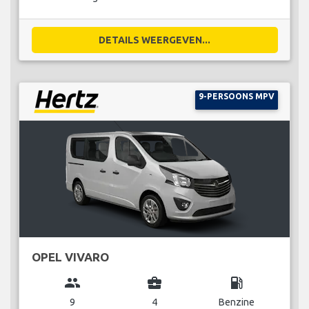
DETAILS WEERGEVEN...
9-PERSOONS MPV
OPEL VIVARO
group
business_center
local_gas_station
9
4
Benzine