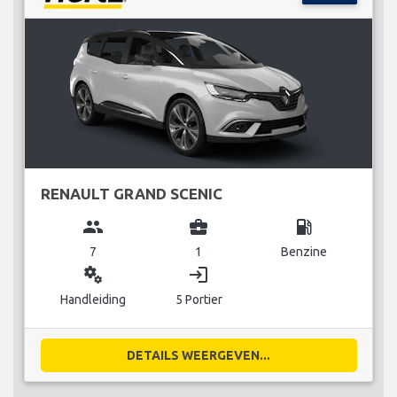
RENAULT GRAND SCENIC
group
business_center
local_gas_station
7
1
Benzine
miscellaneous_services
login
Handleiding
5 Portier
DETAILS WEERGEVEN...