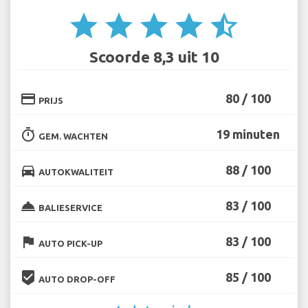
star
star
star
star
star_half
Scoorde 8,3 uit 10
credit_card
80 / 100
PRIJS
timer
19 minuten
GEM. WACHTEN
directions_car
88 / 100
AUTOKWALITEIT
room_service
83 / 100
BALIESERVICE
flag
83 / 100
AUTO PICK-UP
beenhere
85 / 100
AUTO DROP-OFF