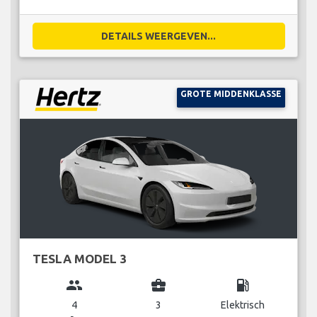
DETAILS WEERGEVEN...
GROTE MIDDENKLASSE
TESLA MODEL 3
group
business_center
local_gas_station
4
3
Elektrisch