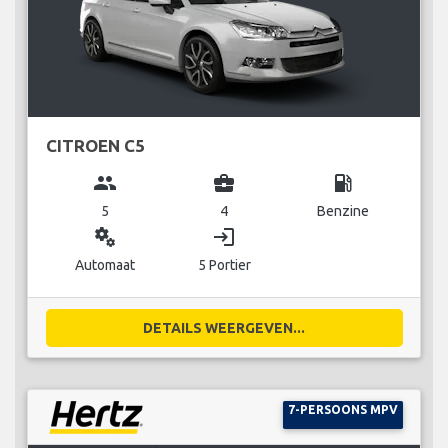
CITROEN C5
group
business_center
local_gas_station
5
4
Benzine
miscellaneous_services
login
Automaat
5 Portier
DETAILS WEERGEVEN...
7-PERSOONS MPV