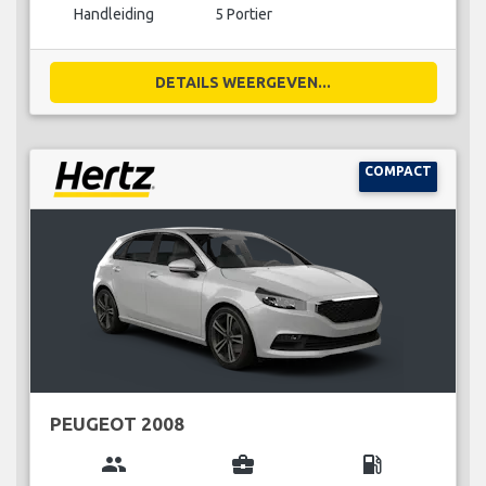
Handleiding
5 Portier
DETAILS WEERGEVEN...
COMPACT
PEUGEOT 2008
group
business_center
local_gas_station