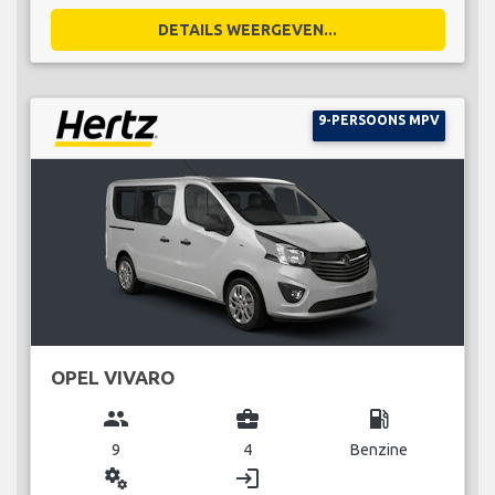
DETAILS WEERGEVEN...
9-PERSOONS MPV
OPEL VIVARO
group
business_center
local_gas_station
9
4
Benzine
miscellaneous_services
login