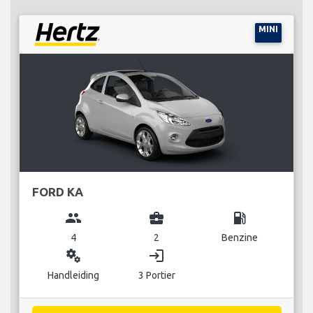
MINI
FORD KA
group
business_center
local_gas_station
4
2
Benzine
miscellaneous_services
login
Handleiding
3 Portier