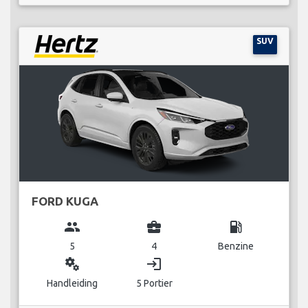
SUV
FORD KUGA
group
business_center
local_gas_station
5
4
Benzine
miscellaneous_services
login
Handleiding
5 Portier