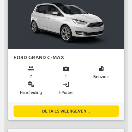
FORD GRAND C-MAX
group
business_center
local_gas_station
7
1
Benzine
miscellaneous_services
login
Handleiding
5 Portier
DETAILS WEERGEVEN...