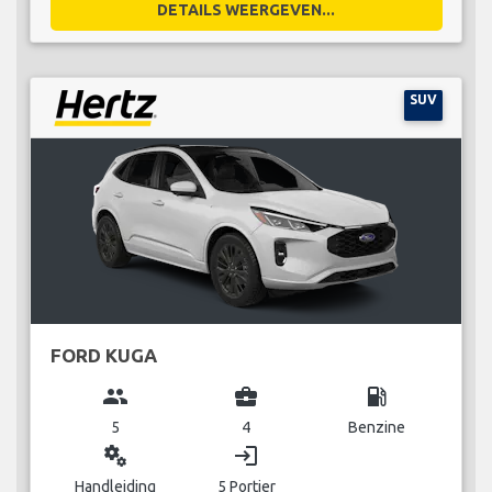
DETAILS WEERGEVEN...
SUV
FORD KUGA
group
business_center
local_gas_station
5
4
Benzine
miscellaneous_services
login
Handleiding
5 Portier