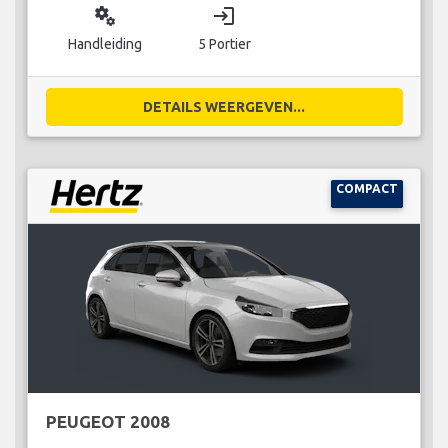
miscellaneous_services
login
Handleiding
5 Portier
DETAILS WEERGEVEN...
COMPACT
PEUGEOT 2008